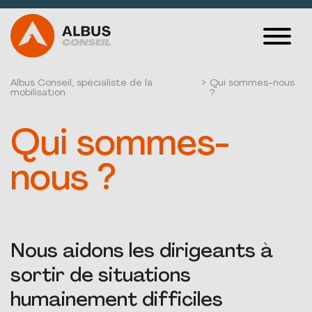
Albus Conseil, spécialiste de la
>
Qui sommes-nous
VOS PROBLÉMATIQUES
mobilisation
?
CAS CLIENTS
Qui sommes-
SPORT ET
nous ?
MANAGEMENT
ALBUS MÉDIA
QUI SOMMES-NOUS ?
Nous aidons les dirigeants à
sortir de situations
CONTACT
humainement difficiles