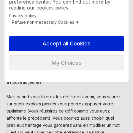
preference center. You can find out more by
reading our
cookies policy
.
Leçon 2 : Paul Valéry
Privacy policy
Refuse non-necessary Cookies
« L’histoire, je le crains, ne nous permet guère de prévoir
mais, associée à l’indépendance d’esprit, elle peut nous
aider à mieux voir. »
Accept all Cookies
Qui dit historien, ne dit pas conservateur. La connaissance
de l’histoire ne vous dit pas ce qu’il faut reproduire. Elle ne
My Choices
doit pas vous inviter à la démagogie qui consiste à dire aux
anciens ce qu’ils rêvent d’entendre, à savoir qu’ils vont être
à nouveau jeunes.
Mais quand vous fixerez les défis de l’avenir, vous saurez
sur quels exploits passés vous pourrez appuyer votre
optimisme (vous réussirez ce défi comme vous avez
affronté le précédent). Vous pourrez aussi choisir quel
précieux héritage vous garderez sans en modifier un mot.
C’est souvent l’âme de votre entreprise, sa nature