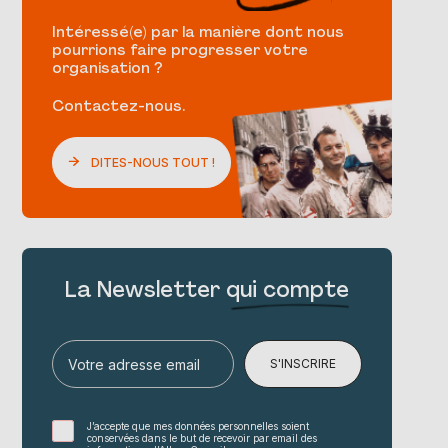
Intéressé(e) par la manière dont nous
pourrions faire progresser votre
organisation ?
Contactez-nous.
DITES-NOUS TOUT !
La Newsletter
qui compte
S'INSCRIRE
J’accepte que mes données personnelles soient
conservées dans le but de recevoir par email des