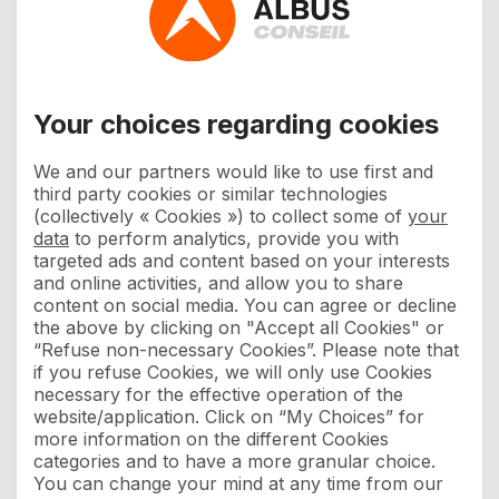
« J’aime à converser avec les vieillards. Comme ils nous ont
devancés dans une route que peut-être il nous faudra
parcourir, je regarde comme un devoir de nous informer
Your choices regarding cookies
auprès d’eux si elle est rude et pénible, ou d’un trajet
agréable et facile. »
We and our partners would like to use first and
third party cookies or similar technologies
Bon, les vieillards dans une entreprise, je ne sais pas :-).
(collectively « Cookies ») to collect some of
your
data
to perform analytics, provide you with
Mais les séniors oui. Et on va faire d’une pierre deux coups
targeted ads and content based on your interests
parce qu’on ne sait pas toujours comment les utiliser.
and online activities, and allow you to share
content on social media. You can agree or decline
En pratique, passez du temps avec vos collègues les plus
the above by clicking on "Accept all Cookies" or
“Refuse non-necessary Cookies”. Please note that
expérimentés pour qu’ils vous racontent les histoires
if you refuse Cookies, we will only use Cookies
passées, les succès les plus marquants. Un point one to one
necessary for the effective operation of the
ce n’est pas forcément pour passer vos messages.
website/application. Click on “My Choices” for
Questionnez, faites raconter. Demandez des précisions sans
more information on the different Cookies
but, explorez. Si vos questions sont trop précises, vous ne
categories and to have a more granular choice.
You can change your mind at any time from our
découvrirez que ce que vous connaissez déjà.