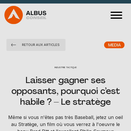
VOS PROBLÉMATIQUES
RETOUR AUX ARTICLES
CAS CLIENTS
SPORT ET
INDUSTRIE
TACTIQUE
MANAGEMENT
Laisser gagner ses
ALBUS MÉDIA
opposants, pourquoi c’est
QUI SOMMES-NOUS ?
habile ? – Le stratège
Même si vous n'êtes pas très Baseball, jetez un oeil
CONTACT
au Stratège, un film où vous verrez à l'oeuvre le