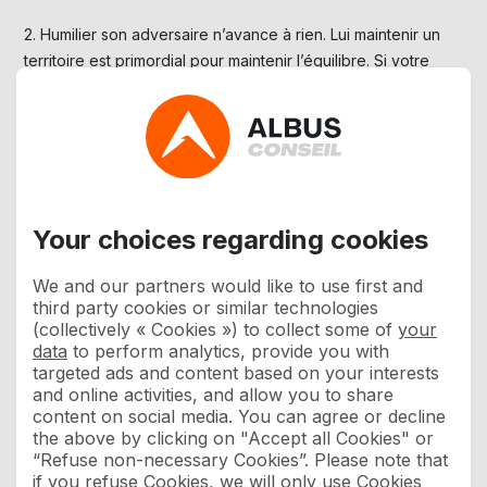
2. Humilier son adversaire n’avance à rien. Lui maintenir un
territoire est primordial pour maintenir l’équilibre. Si votre
opposant n’est plus là, il sera remplacé.
3. Pour faire basculer un acteur, faites le gagner, pas perdre.
Parlons de votre activité
Your choices regarding cookies
Intéressé(e) par la manière dont nous
We and our partners would like to use first and
pourrions faire progresser votre
third party cookies or similar technologies
organisation ?
(collectively « Cookies ») to collect some of
your
data
to perform analytics, provide you with
Contactez-nous.
targeted ads and content based on your interests
and online activities, and allow you to share
DITES-NOUS TOUT !
content on social media. You can agree or decline
the above by clicking on "Accept all Cookies" or
“Refuse non-necessary Cookies”. Please note that
if you refuse Cookies, we will only use Cookies