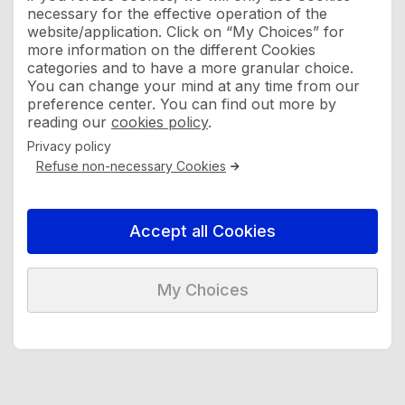
necessary for the effective operation of the
website/application. Click on “My Choices” for
more information on the different Cookies
La Newsletter
qui compte
categories and to have a more granular choice.
You can change your mind at any time from our
preference center. You can find out more by
reading our
cookies policy
.
S'INSCRIRE
Privacy policy
Refuse non-necessary Cookies
J’accepte que mes données personnelles soient
conservées dans le but de recevoir par email des
informations d’Albus Conseil
Accept all Cookies
Suivez-nous sur nos réseaux
My Choices