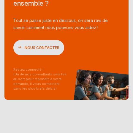
ensemble ?
Tout se passe juste en dessous, on sera ravi de
savoir comment nous pouvons vous aidez !
NOUS CONTACTER
Restez connecté !
(Un de nos consultants sera tiré
au sort pour répondre à votre
demande, il vous contactera
dans les plus brefs délais)