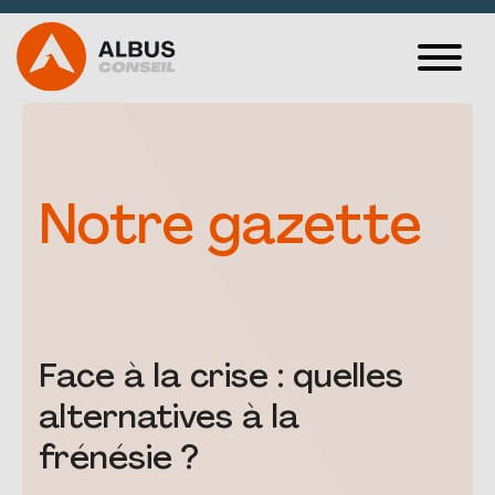
VOS PROBLÉMATIQUES
CAS CLIENTS
Notre gazette
SPORT ET
MANAGEMENT
ALBUS MÉDIA
Face à la crise : quelles
QUI SOMMES-NOUS ?
alternatives à la
CONTACT
frénésie ?