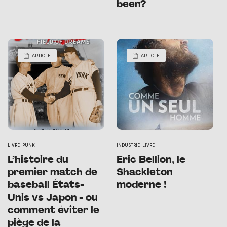
been?
ARTICLE
ARTICLE
LIVRE
PUNK
INDUSTRIE
LIVRE
L’histoire du
Eric Bellion, le
premier match de
Shackleton
baseball États-
moderne !
Unis vs Japon - ou
comment éviter le
piège de la