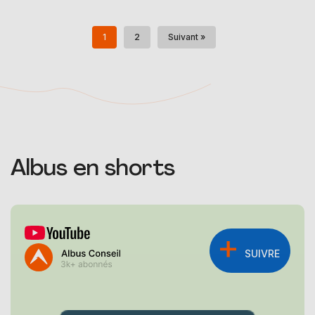
1
2
Suivant »
Albus en shorts
SUIVRE