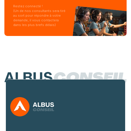
Restez connecté !
(Un de nos consultants sera tiré
au sort pour répondre à votre
demande, il vous contactera
dans les plus brefs délais)