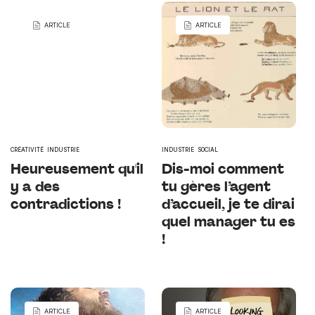
ARTICLE
ARTICLE
CRÉATIVITÉ
INDUSTRIE
INDUSTRIE
SOCIAL
Heureusement qu'il
Dis-moi comment
y a des
tu gères l’agent
contradictions !
d’accueil, je te dirai
quel manager tu es
!
ARTICLE
ARTICLE