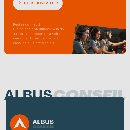
NOUS CONTACTER
Restez connecté !
(Un de nos consultants sera tiré
au sort pour répondre à votre
demande, il vous contactera
dans les plus brefs délais)