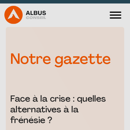
VOS PROBLÉMATIQUES
CAS CLIENTS
Notre gazette
SPORT ET
MANAGEMENT
ALBUS MÉDIA
Face à la crise : quelles
QUI SOMMES-NOUS ?
alternatives à la
CONTACT
frénésie ?