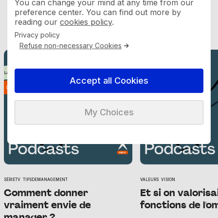
You can change your mind at any time from our
preference center. You can find out more by
Podcast
reading our
cookies policy
.
Privacy policy
Refuse non-necessary Cookies
PODCAST
PODCAST
Accept all Cookies
My Choices
SÉRIETV
TIPSDEMANAGEMENT
VALEURS
VISION
Comment donner
Et si on valorisa
vraiment envie de
fonctions de l'o